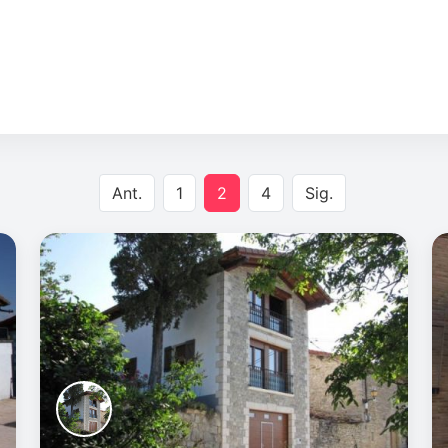
Ant.
1
2
4
Sig.