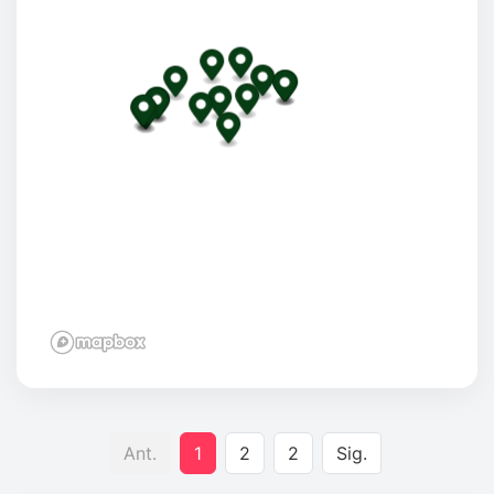
Ant.
1
2
2
Sig.