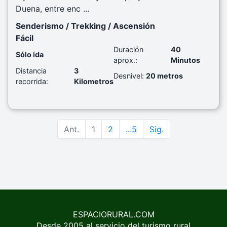
Duena, entre enc ...
Senderismo / Trekking / Ascensión
Fácil
Duración
40
Sólo ida
aprox.:
Minutos
Distancia
3
Desnivel:
20 metros
recorrida:
Kilometros
Ant.
1
2
...5
Sig.
ESPACIORURAL.COM
Desde 2005 al servicio del turismo rural