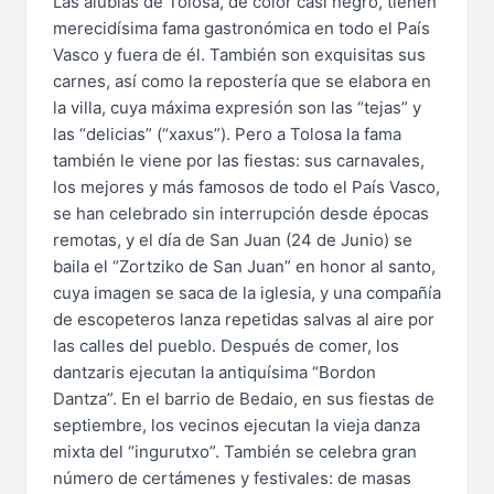
Las alubias de Tolosa, de color casi negro, tienen
merecidísima fama gastronómica en todo el País
Vasco y fuera de él. También son exquisitas sus
carnes, así como la repostería que se elabora en
la villa, cuya máxima expresión son las “tejas” y
las “delicias” (“xaxus”). Pero a Tolosa la fama
también le viene por las fiestas: sus carnavales,
los mejores y más famosos de todo el País Vasco,
se han celebrado sin interrupción desde épocas
remotas, y el día de San Juan (24 de Junio) se
baila el “Zortziko de San Juan” en honor al santo,
cuya imagen se saca de la iglesia, y una compañía
de escopeteros lanza repetidas salvas al aire por
las calles del pueblo. Después de comer, los
dantzaris ejecutan la antiquísima “Bordon
Dantza”. En el barrio de Bedaio, en sus fiestas de
septiembre, los vecinos ejecutan la vieja danza
mixta del “ingurutxo”. También se celebra gran
número de certámenes y festivales: de masas