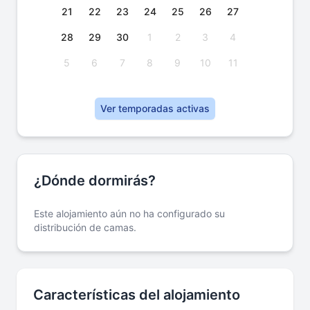
21
22
23
24
25
26
27
28
29
30
1
2
3
4
5
6
7
8
9
10
11
Ver temporadas activas
¿Dónde dormirás?
Este alojamiento aún no ha configurado su
distribución de camas.
Características del alojamiento