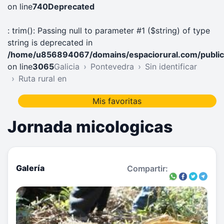
on line
740
Deprecated
: trim(): Passing null to parameter #1 ($string) of type
string is deprecated in
/home/u856894067/domains/espaciorural.com/public_
on line
3065
Galicia
Pontevedra
Sin identificar
Ruta rural en
Mis favoritas
Jornada micologicas
Galería
Compartir: