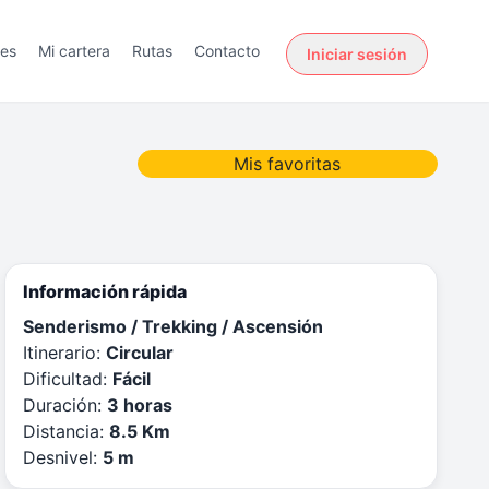
des
Mi cartera
Rutas
Contacto
Iniciar sesión
Mis favoritas
Información rápida
Senderismo / Trekking / Ascensión
Itinerario:
Circular
Dificultad:
Fácil
Duración:
3 horas
Distancia:
8.5 Km
Desnivel:
5 m