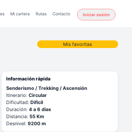
des
Mi cartera
Rutas
Contacto
Iniciar sesión
Mis favoritas
Información rápida
Senderismo / Trekking / Ascensión
Itinerario:
Circular
Dificultad:
Difícil
Duración:
4 a 6 días
Distancia:
55 Km
Desnivel:
9200 m