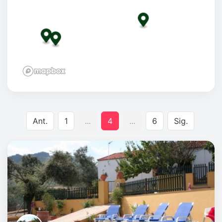
Ant.
1
...
4
...
6
Sig.