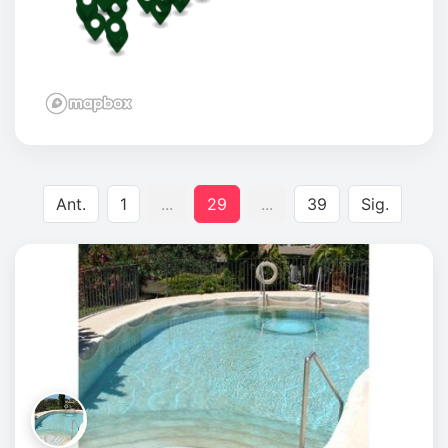
Ant.
1
...
29
...
39
Sig.