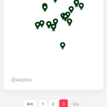
Ant.
1
2
3
Sig.