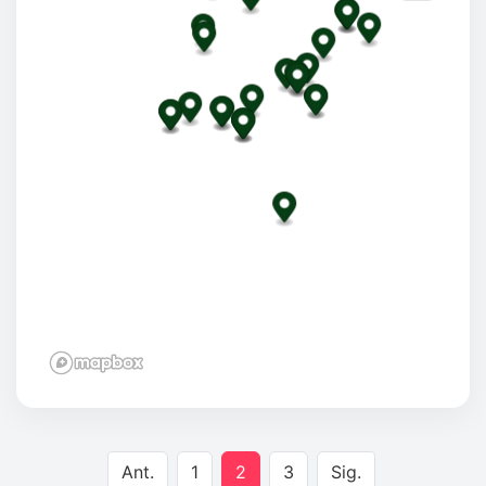
Ant.
1
2
3
Sig.