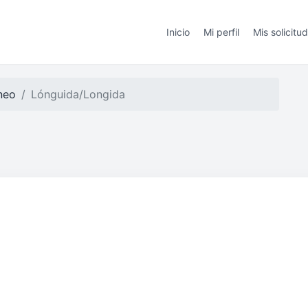
Inicio
Mi perfil
Mis solicitu
ineo
Lónguida/Longida