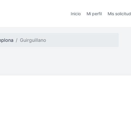
Inicio
Mi perfil
Mis solicitu
plona
Guirguillano