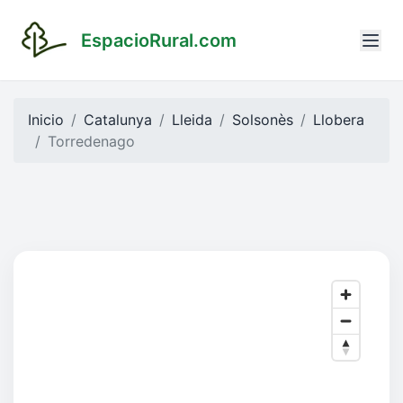
EspacioRural.com
Inicio
Catalunya
Lleida
Solsonès
Llobera
Torredenago