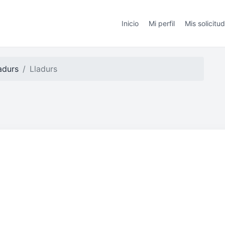
Inicio
Mi perfil
Mis solicitu
adurs
Lladurs