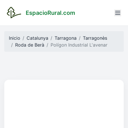
EspacioRural.com
Inicio
Catalunya
Tarragona
Tarragonès
Roda de Berà
Polígon Industrial L'avenar