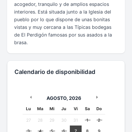
acogedor, tranquilo y de amplios espacios
interiores. Está situada junto a la Iglesia del
pueblo por lo que dispone de unas bonitas
vistas y muy cercana a las Típicas bodegas
de El Perdigón famosas por sus asados a la
brasa.
Calendario de disponibilidad
AGOSTO
,
2026
Lu
Ma
Mi
Ju
Vi
Sa
Do
27
28
29
30
31
1
2
3
4
5
6
7
8
9