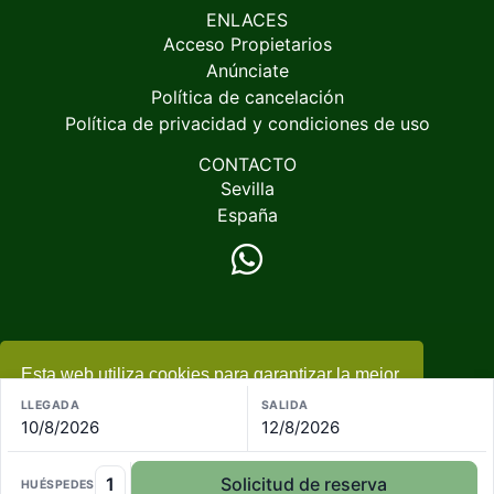
ENLACES
Acceso Propietarios
Anúnciate
Política de cancelación
Política de privacidad y condiciones de uso
CONTACTO
Sevilla
España
Esta web utiliza cookies para garantizar la mejor
© 2005-2026
EspacioRural.com
experiencia
+ información
LLEGADA
SALIDA
10/8/2026
12/8/2026
Acepto
1
Solicitud de reserva
HUÉSPEDES