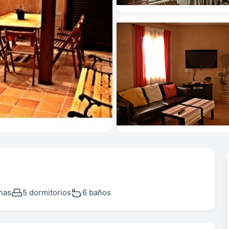
nas
5 dormitorios
6 baños