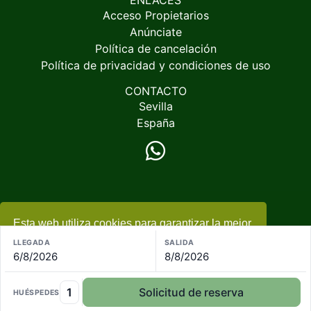
ENLACES
Acceso Propietarios
Anúnciate
Política de cancelación
Política de privacidad y condiciones de uso
CONTACTO
Sevilla
España
Esta web utiliza cookies para garantizar la mejor
© 2005-2026
EspacioRural.com
experiencia
+ información
LLEGADA
SALIDA
6/8/2026
8/8/2026
Acepto
1
Solicitud de reserva
HUÉSPEDES