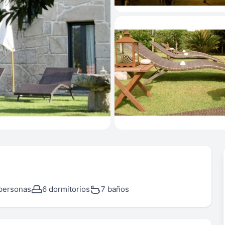
personas
6 dormitorios
7 baños