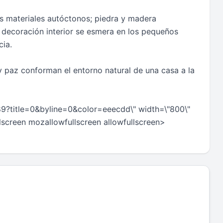
 los materiales autóctonos; piedra y madera
decoración interior se esmera en los pequeños
cia.
o y paz conforman el entorno natural de una casa a la
89?title=0&byline=0&color=eeecdd\" width=\"800\"
lscreen mozallowfullscreen allowfullscreen>