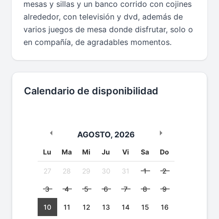
mesas y sillas y un banco corrido con cojines
alrededor, con televisión y dvd, además de
varios juegos de mesa donde disfrutar, solo o
en compañía, de agradables momentos.
Calendario de disponibilidad
AGOSTO
,
2026
Lu
Ma
Mi
Ju
Vi
Sa
Do
27
28
29
30
31
1
2
3
4
5
6
7
8
9
10
11
12
13
14
15
16