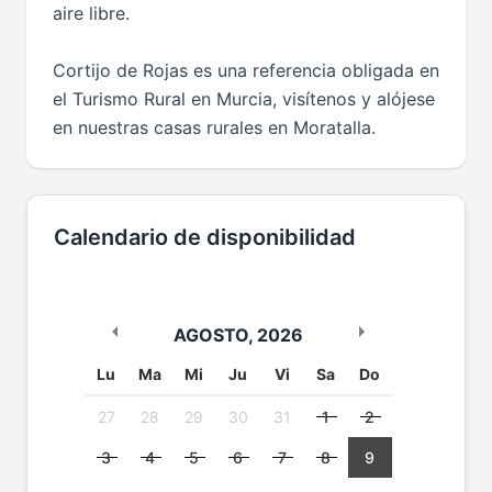
aire libre.
Cortijo de Rojas es una referencia obligada en
el Turismo Rural en Murcia, visítenos y alójese
en nuestras casas rurales en Moratalla.
Calendario de disponibilidad
AGOSTO
,
2026
Lu
Ma
Mi
Ju
Vi
Sa
Do
27
28
29
30
31
1
2
3
4
5
6
7
8
9