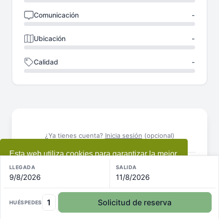
Comunicación
-
Ubicación
-
Calidad
-
¿Ya tienes cuenta?
Inicia sesión
(opcional)
Esta web utiliza cookies para garantizar la mejor
experiencia
+ información
LLEGADA
SALIDA
Normas / condiciones
9/8/2026
11/8/2026
Acepto
Ver evaluaciones
1
Solicitud de reserva
HUÉSPEDES