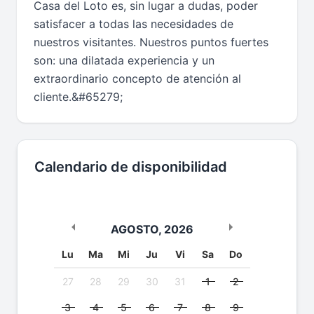
Casa del Loto es, sin lugar a dudas, poder
satisfacer a todas las necesidades de
nuestros visitantes. Nuestros puntos fuertes
son: una dilatada experiencia y un
extraordinario concepto de atención al
cliente.&#65279;
Calendario de disponibilidad
AGOSTO
,
2026
Lu
Ma
Mi
Ju
Vi
Sa
Do
27
28
29
30
31
1
2
3
4
5
6
7
8
9