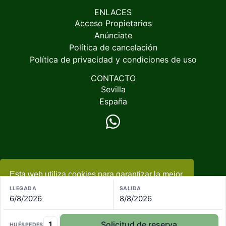
ENLACES
Acceso Propietarios
Anúnciate
Política de cancelación
Política de privacidad y condiciones de uso
CONTACTO
Sevilla
España
Esta web utiliza cookies para garantizar la mejor
© 2005-2026
EspacioRural.com
experiencia
+ información
LLEGADA
SALIDA
6/8/2026
8/8/2026
Acepto
1
Solicitud de reserva
HUÉSPEDES