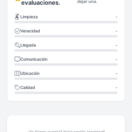
dejar una.
evaluaciones.
Limpieza
-
Veracidad
-
Llegada
-
Comunicación
-
Ubicación
-
Calidad
-
¿Ya tienes cuenta?
Inicia sesión
(opcional)