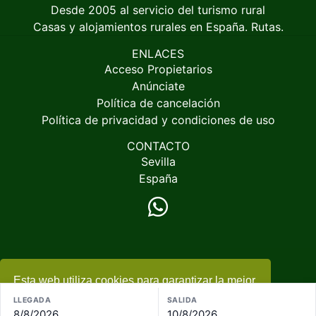
Desde 2005 al servicio del turismo rural
Casas y alojamientos rurales en España. Rutas.
ENLACES
Acceso Propietarios
Anúnciate
Política de cancelación
Política de privacidad y condiciones de uso
CONTACTO
Sevilla
España
Esta web utiliza cookies para garantizar la mejor
© 2005-2026
EspacioRural.com
experiencia
+ información
LLEGADA
SALIDA
8/8/2026
10/8/2026