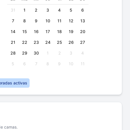
31
1
2
3
4
5
6
7
8
9
10
11
12
13
14
15
16
17
18
19
20
21
22
23
24
25
26
27
28
29
30
1
2
3
4
5
6
7
8
9
10
11
oradas activas
 de camas.