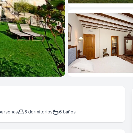
personas
6 dormitorios
6 baños