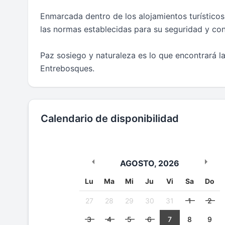
Enmarcada dentro de los alojamientos turísticos 
las normas establecidas para su seguridad y con
Paz sosiego y naturaleza es lo que encontrará l
Entrebosques.
Calendario de disponibilidad
AGOSTO
,
2026
Lu
Ma
Mi
Ju
Vi
Sa
Do
27
28
29
30
31
1
2
3
4
5
6
7
8
9