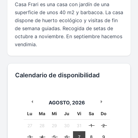
Casa Frari es una casa con jardín de una
superficie de unos 40 m2 y barbacoa. La casa
dispone de huerto ecológico y visitas de fin
de semana guiadas. Recogida de setas de
octubre a noviembre. En septiembre hacemos
vendimia.
Calendario de disponibilidad
AGOSTO
,
2026
Lu
Ma
Mi
Ju
Vi
Sa
Do
27
28
29
30
31
1
2
3
4
5
6
7
8
9