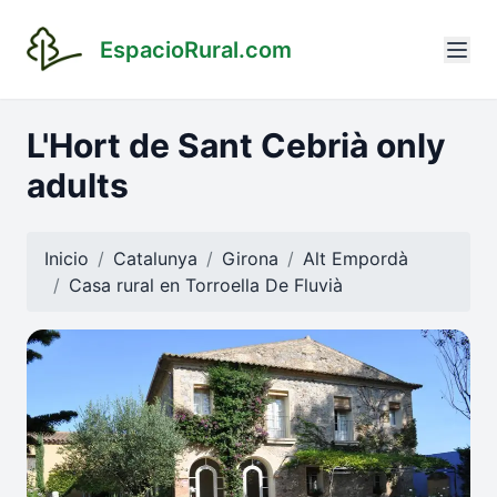
EspacioRural.com
L'Hort de Sant Cebrià only
adults
Inicio
Catalunya
Girona
Alt Empordà
Casa rural en
Torroella De Fluvià