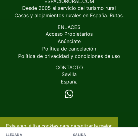
ESPACIORURAL.COM
Desde 2005 al servicio del turismo rural
Casas y alojamientos rurales en España. Rutas.
ENLACES
Acceso Propietarios
Anúnciate
Política de cancelación
Política de privacidad y condiciones de uso
CONTACTO
Sevilla
España
Esta web utiliza cookies para garantizar la mejor
© 2005-2026
EspacioRural.com
experiencia
+ información
LLEGADA
SALIDA