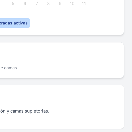
5
6
7
8
9
10
11
oradas activas
 de camas.
ón y camas supletorias.