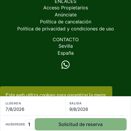
ENLACES
Acceso Propietarios
Anúnciate
Política de cancelación
Política de privacidad y condiciones de uso
CONTACTO
Sevilla
España
Esta web utiliza cookies para garantizar la mejor
© 2005-2026
EspacioRural.com
experiencia
+ información
LLEGADA
SALIDA
7/8/2026
9/8/2026
Acepto
1
Solicitud de reserva
HUÉSPEDES