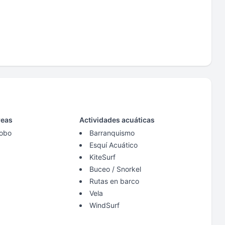
reas
Actividades acuáticas
lobo
Barranquismo
Esquí Acuático
KiteSurf
Buceo / Snorkel
Rutas en barco
Vela
WindSurf