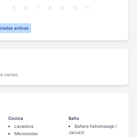
5
6
7
8
9
10
11
oradas activas
 de camas.
Cocina
Baño
Lavadora
Bañera hidromasaje /
Jacuzzi
Microondas