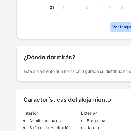
31
1
2
3
4
5
6
Ver temp
¿Dónde dormirás?
Este alojamiento aún no ha configurado su distribución
Características del alojamiento
Interior
Exterior
Admite animales
Barbacoa
Baño en la Habitación
Jardín