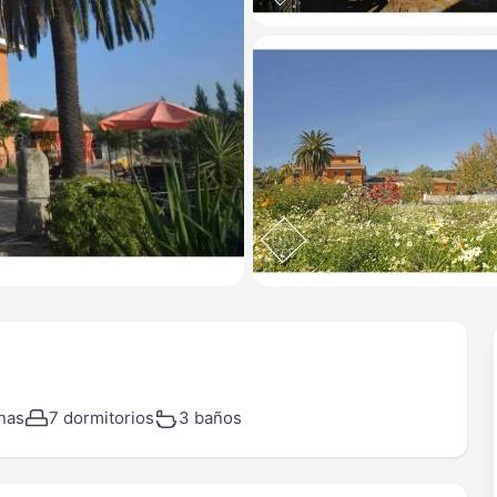
nas
7 dormitorios
3 baños