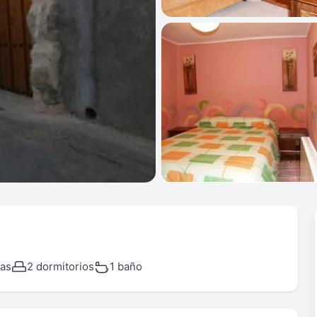
as
2 dormitorios
1 baño